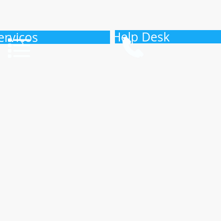
Help Desk
erviços