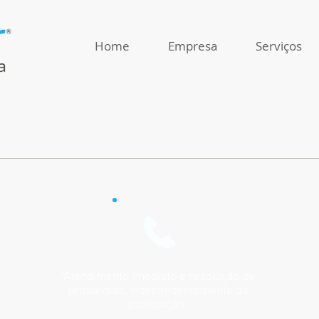
Home
Empresa
Serviços
“Atendimento imediato e resolução de
problemas, independentemente da
localização.”